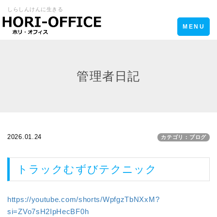
しらしんけんに生きる
Toggle
MENU
navigation
管理者日記
2026.01.24
カテゴリ：ブログ
トラックむずびテクニック
https://youtube.com/shorts/WpfgzTbNXxM?
si=ZVo7sH2IpHecBF0h