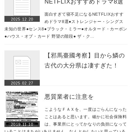
NETFLIXおすすめドラマ8選
面白すぎて寝不足になるNETFLIXおすす
2025.12.20
めドラマ8選●ストレンジャー・シングス
未知の世界●センス8●ブラック・ミラー●オルタード・カーボン
●ハウス・オブ・カード 野望の階段● ザ・ク…
【邪󠄂馬臺國考察】目から鱗の
古代の大分県は凄すぎた！
2025.02.27
悪質業者に注意を
こようなＦＡＸを、一度はごらんになった
ことはあると思います。確かに社会保険料
は、事業所にとってかなりの負担になって
2019.11.10
いることはまちがいありません。なんとかしたいと思っている