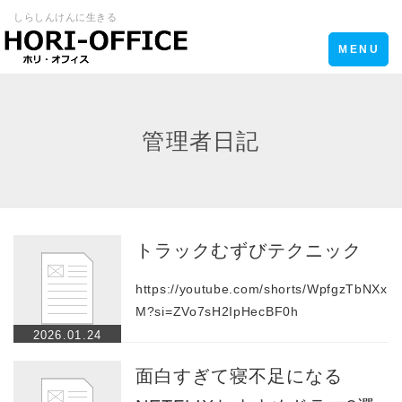
しらしんけんに生きる
Toggle
MENU
navigation
管理者日記
トラックむずびテクニック
https://youtube.com/shorts/WpfgzTbNXx
M?si=ZVo7sH2IpHecBF0h
2026.01.24
面白すぎて寝不足になる